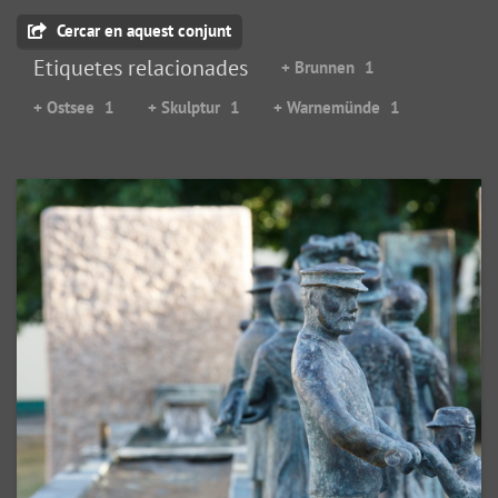
Cercar en aquest conjunt
Etiquetes relacionades
+ Brunnen
1
+ Ostsee
1
+ Skulptur
1
+ Warnemünde
1